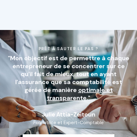
PRÊT À SAUTER LE PAS ?
"Mon objectif est de permettre à chaque
entrepreneur de se concentrer sur ce
qu'il fait de mieux, tout en ayant
l'assurance que sa comptabilité est
gérée de manière
optimale et
transparente
."
Julie Attia-Zeitoun
Fondatrice et Expert-Comptable